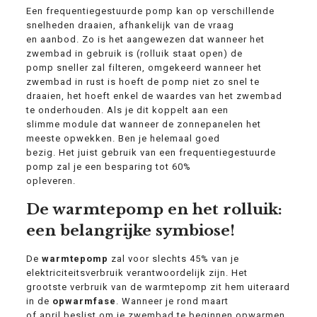
Een frequentiegestuurde pomp kan op verschillende
snelheden draaien, afhankelijk van de vraag
en aanbod. Zo is het aangewezen dat wanneer het
zwembad in gebruik is (rolluik staat open) de
pomp sneller zal filteren, omgekeerd wanneer het
zwembad in rust is hoeft de pomp niet zo snel te
draaien, het hoeft enkel de waardes van het zwembad
te onderhouden. Als je dit koppelt aan een
slimme module dat wanneer de zonnepanelen het
meeste opwekken. Ben je helemaal goed
bezig. Het juist gebruik van een frequentiegestuurde
pomp zal je een besparing tot 60%
opleveren.
De warmtepomp en het rolluik:
een belangrijke symbiose!
De
warmtepomp
zal voor slechts 45% van je
elektriciteitsverbruik verantwoordelijk zijn. Het
grootste verbruik van de warmtepomp zit hem uiteraard
in de
opwarmfase
. Wanneer je rond maart
of april beslist om je zwembad te beginnen opwarmen,