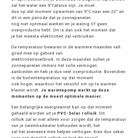
zal het water een 9°Celsius zijn. Je moet
dus op dat moment opwarmen van 9°C naar een 22° en
dit in een periode dat je zonnepanelen
nog niet optimaal werken en je weinig Of geen
overproductie hebt. Dit is dan ook het moment dat
je het meeste elektriciteit zal verbruiken.
De temperatuur bewaren in de warmere maanden valt
goed mee op gebied van
elektriciteitsverbruik. In deze maanden zullen je
zonnepanelen immers het volle vermogen
aanbieden en heb je dus veel overproductie. Bovendien
is de buitentemperatuur op dat moment
ook hoger, waardoor het verschil om op te warmen
kleiner wordt.
Je warmtepomp werkt op deze
momenten op de meest optimale manier.
Een belangrijke energiewinst kan op dat moment
gehaald worden uit je
PVC-Solar rolluik
. Dit
rolluik zal er niet alleen voor zorgen dat de temperatuur
van je zwembadwater behouden wordt, het
zal het eveneens mee helpen verhogen. Kies dus zeker
voor een degelijk rolluik en laat dit zoveel