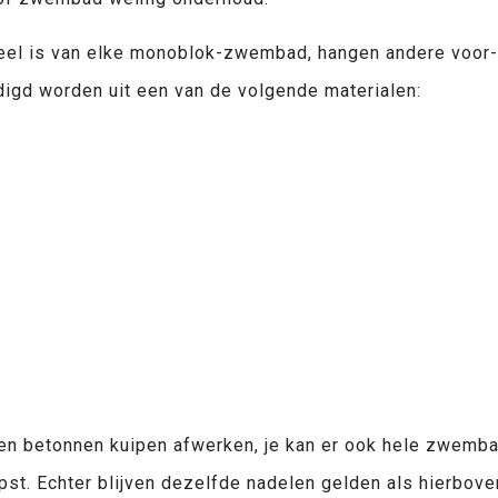
eel is van elke monoblok-zwembad, hangen andere voor- 
rdigd worden uit een van de volgende materialen:
eestal polypropyleen genoemd
oten betonnen kuipen afwerken, je kan er ook hele zwem
opst. Echter blijven dezelfde nadelen gelden als hierbo