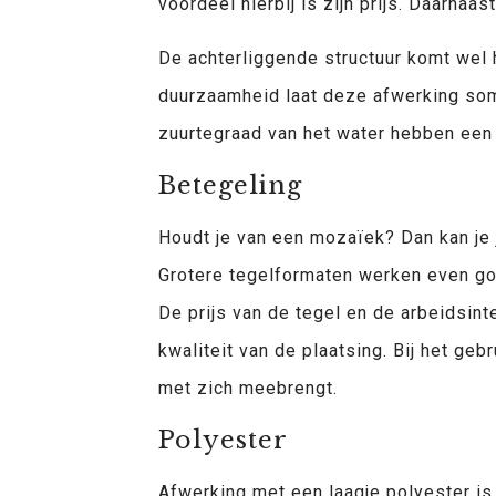
voordeel hierbij is zijn prijs. Daarnaas
De achterliggende structuur komt wel h
duurzaamheid laat deze afwerking som
zuurtegraad van het water hebben een 
Betegeling
Houdt je van een mozaïek? Dan kan je 
Grotere tegelformaten werken even goe
De prijs van de tegel en de arbeidsint
kwaliteit van de plaatsing. Bij het ge
met zich meebrengt.
Polyester
Afwerking met een laagje polyester i