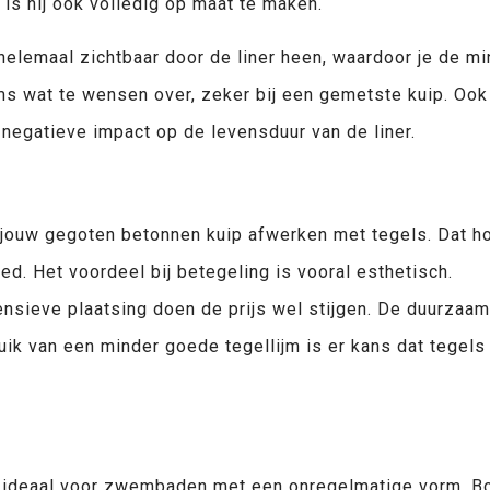
t is hij ook volledig op maat te maken.
elemaal zichtbaar door de liner heen, waardoor je de mins
s wat te wensen over, zeker bij een gemetste kuip. Ook 
negatieve impact op de levensduur van de liner.
jouw gegoten betonnen kuip afwerken met tegels. Dat hoe
d. Het voordeel bij betegeling is vooral esthetisch.
ensieve plaatsing doen de prijs wel stijgen. De duurzaa
bruik van een minder goede tegellijm is er kans dat tege
s ideaal voor zwembaden met een onregelmatige vorm. Bov