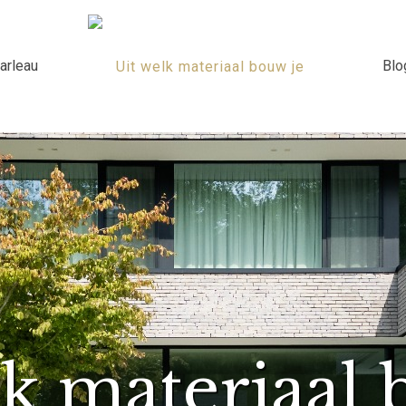
arleau
Blo
lk materiaal 