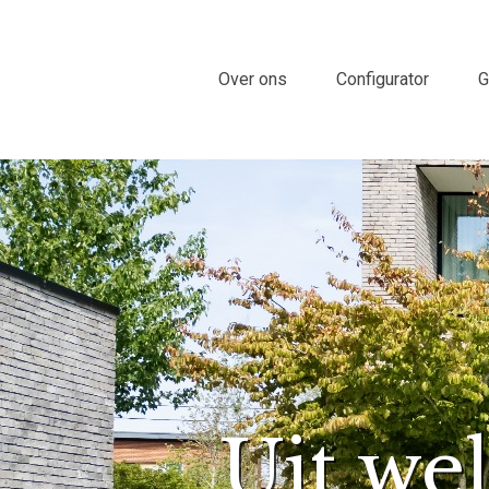
Over ons
Configurator
G
Uit we