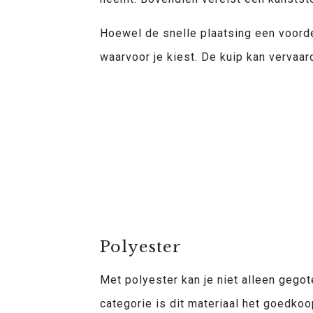
Hoewel de snelle plaatsing een voord
waarvoor je kiest. De kuip kan vervaa
Polyester
Vinyl-ester
Epoxy
Polyethyleen
Polypropyleencarbonaat (PPC), m
Polyester
Met polyester kan je niet alleen geg
categorie is dit materiaal het goedko